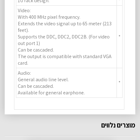
1U rack design.
*
Video:
With 400 MHz pixel frequency.
Extends the video signal up to 65 meter (213
feet).
Supports the DDC, DDC2, DDC2B. (For video
*
out port 1)
Can be cascaded.
The output is compatible with standard VGA
card.
Audio:
General audio line level.
*
Can be cascaded.
Available for general earphone.
מוצרים נלווים