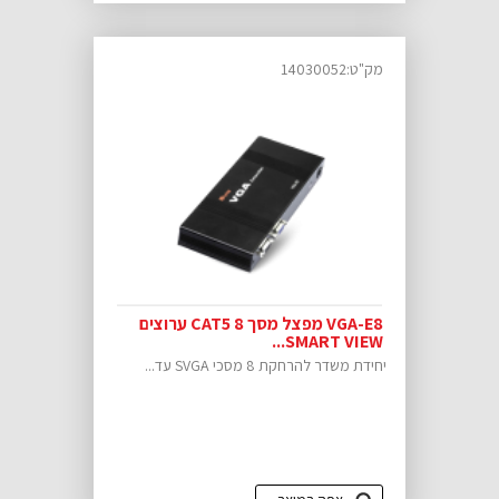
מק"ט:14030052
VGA-E8 מפצל מסך CAT5 8 ערוצים
SMART VIEW...
יחידת משדר להרחקת 8 מסכי SVGA עד...