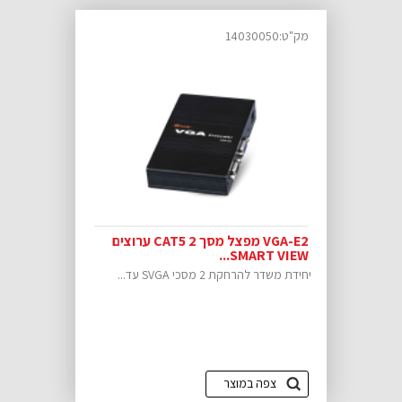
מק"ט:14030050
VGA-E2 מפצל מסך CAT5 2 ערוצים
SMART VIEW...
יחידת משדר להרחקת 2 מסכי SVGA עד...
צפה במוצר