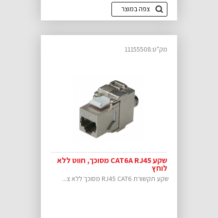
צפה במוצר
מק"ט:11155508
שקע CAT6A RJ45 מסוכך, חווט ללא
לוחץ
שקע תקשורת RJ45 CAT6 מסוכך ללא צ...