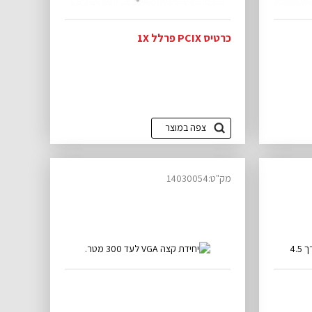
כרטיס PCIX פרלל 1X
צפה במוצר
מק"ט:14030054