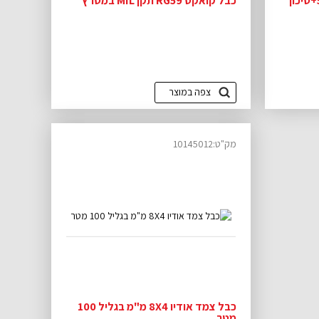
כבל RGBHV קואקס 5X COAX+סיכוך
כבל קואקס RG59 תקן MIL במטרץ
צפה במוצר
מק"ט:10145012
כבל צמד אודיו 8X4 מ"מ בגליל 100
מטר