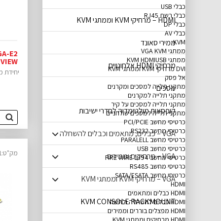
כבלי USB
כבלי רשת RJ45
HDMI – מרחיקי KVM וממתגי KVM
כבלי DP
כבלי AV
KVM
ממירי סאונד
ממתגי VGA KVM
ממתגי KVM HDMIUSB
 VIEW
מרחיקי HDMI אלחוטיים
DVI מרחיקי KVM וממתגי KVM
יחידת משדר לה
אל פסק
מתקני תלייה למסכים ומקרנים
מסכים
מתקני תלייה למקרנים
מתקני תלייה למסכים על קיר
קופסאות מולטימדיה לחדרי ישיבות
מתקני תלייה למסכים שולחניים
כרטיסי מחשב PCI/PCIE
כרטיסי מחשב RS232
VGA – כבלים, מתאמים וכבלים להשחלה
כרטיסי מחשב PARALELL
כרטיסי מחשב USB
מק"ט:20150021
VGA – מרחיקים וממירים
כרטיסי מחשב FIRE WIRE 1394
כרטיסי מחשב RS485
כרטיסי מחשב SATA/ESATA
VGA – מרחיקי KVM וממתגי KVM
HDMI
HDMI כבלים ומתאמים
KVM CONSOLE RACKMOUNT
HDMI כבלים להשחלה ולחיצה
HDMI מפצלים בוררים וממירים
HDMI מרחיקים וממתגי KVM