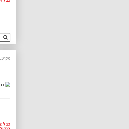
כבל DB25 IEEE1284 ז-ז 3 מטר
מק"ט:10145011
בגליל 100 מט