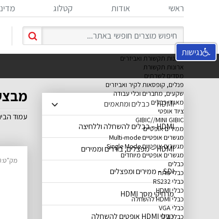
ראשי
אודות
קטלוג
מדיני
נגישות
ארונות תקשורת ואביזרים
ארונות תקשורת
מסדים לשרתים
פנלים, קופסאות לקיר ואביזרים
מבצע
שקעים, מחברים וכלי עבודה
מאגדי כבלים
HDMI – כבלים ומתאמים
ציוד אופטי
עמוד הבי
GIBIC//MINI GIBIC
HDMI – כבלים להשחלה וללחיצה
ממירים אופטיים
מגשרים אופטיים Multi-mode
מגשרים אופטיים Single Mode
HDMI – מפצלים, בוררים וממירים
מגשרים אופטיים מיוחדים
מק"ט:14030050
כבלים
SDI – ממירים ומפצלים
כבלי מתח
כבלי RS232
כבלי HDMI
מרחיקי מסך HDMI
כבלי HDMI להשחלה
כבלי VGA
כבלי HDMI אופטים להשחלה
כבלי DVI