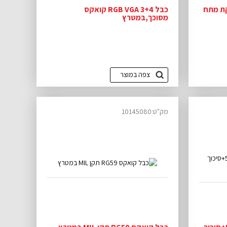
כבל RGB VGA 3+4 קואקס
מסוכך,במטרץ
צפה במוצר
מק"ט:10145080