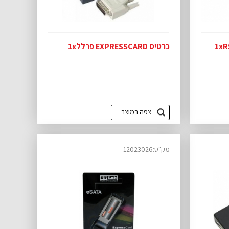
כרטיס EXPRESSCARD פרלל1x
צפה במוצר
מק"ט:12023026