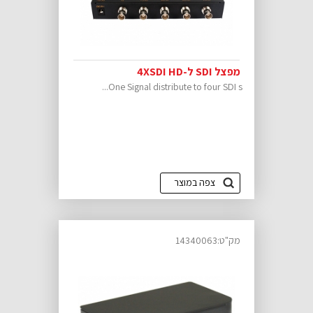
מפצל SDI ל-4XSDI HD
One Signal distribute to four SDI s...
צפה במוצר
מק"ט:14340063