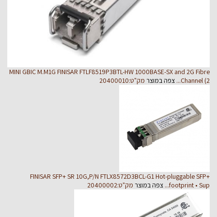
MINI GBIC M.M1G FINISAR FTLF8519P3BTL-HW
1000BASE-SX and 2G Fibre
Channel (2...
צפה במוצר
מק"ט:20400010
FINISAR SFP+ SR 10G,P/N FTLX8572D3BCL-G1
Hot-pluggable SFP+
footprint • Sup...
צפה במוצר
מק"ט:20400002