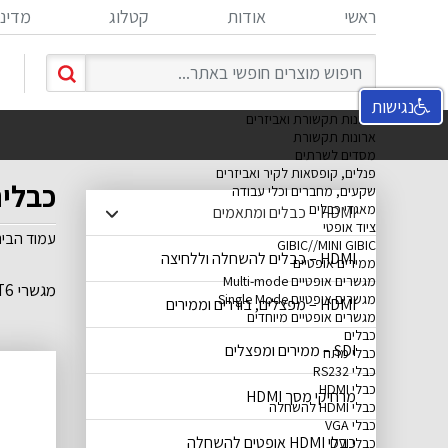
ראשי
אודות
קטלוג
מדיני
נגישות
ארונות תקשורת ואביזרים
ארונות תקשורת
מסדים לשרתים
פנלים, קופסאות לקיר ואביזרים
כבלים שח
שקעים, מחברים וכלי עבודה
מאגדי כבלים
HDMI – כבלים ומתאמים
ציוד אופטי
עמוד הבי
GIBIC//MINI GIBIC
HDMI – כבלים להשחלה וללחיצה
ממירים אופטיים
מגשרים אופטיים Multi-mode
מגשרי CAT6 נחושת מלאה בצבע שחור
מגשרים אופטיים Single Mode
HDMI – מפצלים, בוררים וממירים
מגשרים אופטיים מיוחדים
כבלים
SDI – ממירים ומפצלים
כבלי מתח
כבלי RS232
כבלי HDMI
מרחיקי מסך HDMI
כבלי HDMI להשחלה
כבלי VGA
כבלי HDMI אופטים להשחלה
כבלי DVI