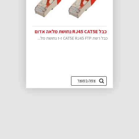
כבל RJ45 CAT5E נחושת מלאה אדום
כבל רשת CAT5E RJ45 FTP ז-ז נחושת מל...
צפה במוצר