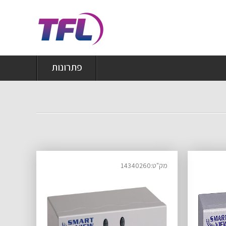
פתרונות
מק"ט:14340260