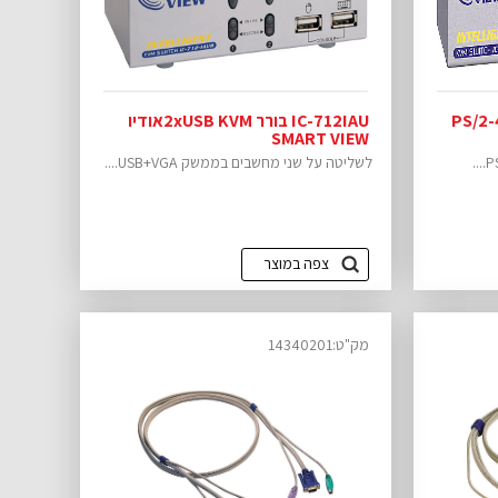
K ל- PS/2-4PC'S
IC-712IAU בורר 2xUSB KVMאודיו
SMART VIEW
לשליטה על שני מחשבים בממשק USB+VGA....
צפה במוצר
מק"ט:14340201