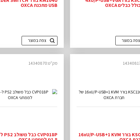
KSC104U בורר4xU/P-USB+VGA
KM104U בורר SWITCH
USB מתכנת OXCA
צפה במוצר
צפה במוצר
מק"ט:14340870
KSC116E בורר 16xU/P-USB+1 KVM
 OXCA
1.8מ לממתגי OXCA