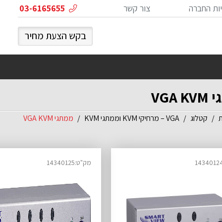
ות החברה
צור קשר
03-6165655
בקש הצעת מחיר
VGA 
ת
קטלוג
VGA – מרחיקי KVM וממתגי KVM
ממתגי VGA KVM
מק"ט:14340125