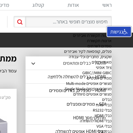
ראשי
אודות
קטלוג
מדיני
נגישות
ארונות תקשורת ואביזרים
ארונות תקשורת
מסדים לשרתים
פנלים, קופסאות לקיר ואביזרים
ממתגי KVM
שקעים, מחברים וכלי עבודה
מאגדי כבלים
HDMI – כבלים ומתאמים
ציוד אופטי
עמוד הבי
GIBIC//MINI GIBIC
HDMI – כבלים להשחלה וללחיצה
ממירים אופטיים
מגשרים אופטיים Multi-mode
מגשרים אופטיים Single Mode
HDMI – מפצלים, בוררים וממירים
מגשרים אופטיים מיוחדים
מק"ט:14340124
כבלים
SDI – ממירים ומפצלים
כבלי מתח
כבלי RS232
כבלי HDMI
מרחיקי מסך HDMI
כבלי HDMI להשחלה
כבלי VGA
כבלי HDMI אופטים להשחלה
כבלי DVI