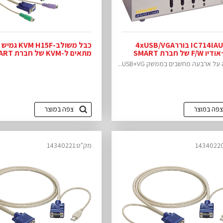
IC714IAURTFL בורר4xUSB/VGA
KVM+אודיו F/W של חברת SMART
מתאים ל-KVM ש
VIEW
ל ארבעה מחשבים בממשק USB+VG...
צפה במוצר
צפה במוצר
מק"ט:14340221