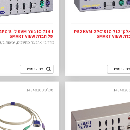
בורר אלק' PS2 KVM-2PC'S IC-712
IC-714-I בורר VM
SMART V
של חברת SMART VIEW
בורר בין ארבעה מחשבים, יציאות PS/2....
צפה במוצר
צפה במוצר
מק"ט:14340200