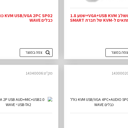
כבל משולב VGA+USB KVM+שמע 1.8
/VGA 2PC SP02
מטר מתאים ל-KVM של חברת SMART
כבלים WAVE
צפה במוצר
צפה במוצר
מק"ט:14340006