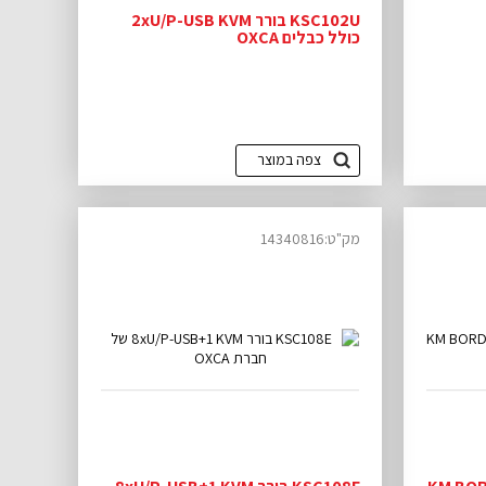
KSC102U בורר 2xU/P-USB KVM
כולל כבלים OXCA
צפה במוצר
מק"ט:14340816