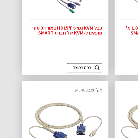
כבל משולב-KVM H15F גמיש 1.8 מ'
כבל KVM גמיש HD15/F באורך 3 מטר
ל חברת SMART
מתאים ל-KVM של חברת SMART
VIEW
צפה במוצר
מק"ט:14340222