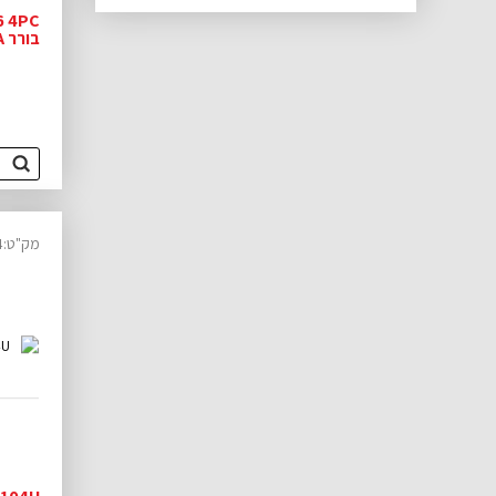
6 4PC
בורר AH834A י WAVE
מק"ט:14340804