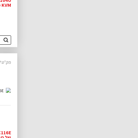
KVM כולל כבלים OXCA
מק"ט:14340817
של חברת