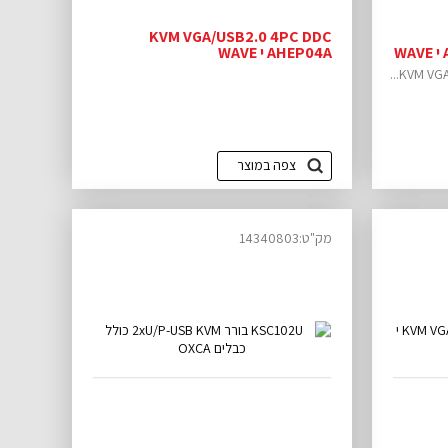
KVM VGA/USB2.0 4PC DDC
AHEP04A י WAVE
KVM VGA
צפה במוצר
מק"ט:14340803