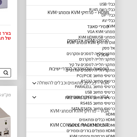
כבלי USB
כבלי רשת RJ45
HDMI – מרחיקי KVM וממתגי KVM
כבלי DP
כבלי AV
KVM
ממירי סאונד
ממתגי VGA KVM
ממתגי KVM HDMIUSB
של חברת IEW
מרחיקי HDMI אלחוטיים
DVI מרחיקי KVM וממתגי KVM
אל פסק
מתקני תלייה למסכים ומקרנים
מסכים
מתקני תלייה למקרנים
מתקני תלייה למסכים על קיר
קופסאות מולטימדיה לחדרי ישיבות
מתקני תלייה למסכים שולחניים
כרטיסי מחשב PCI/PCIE
כרטיסי מחשב RS232
VGA – כבלים, מתאמים וכבלים להשחלה
כרטיסי מחשב PARALELL
כרטיסי מחשב USB
מק"ט:14340266
VGA – מרחיקים וממירים
כרטיסי מחשב FIRE WIRE 1394
כרטיסי מחשב RS485
כרטיסי מחשב SATA/ESATA
VGA – מרחיקי KVM וממתגי KVM
HDMI
HDMI כבלים ומתאמים
KVM CONSOLE RACKMOUNT
HDMI כבלים להשחלה ולחיצה
HDMI מפצלים בוררים וממירים
HDMI מרחיקים וממתגי KVM