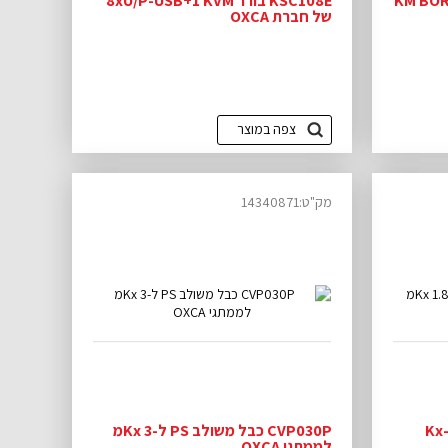
KM BORDER 
KSC108E בורר 8xU/P-USB+1 KVM
של חברת OXCA
צפה במוצר
מק"ט:14340871
CVP018P כבל משולב PS2 ל-Kx
CVP030P כבל משולב PS ל-Kx 3מ
לממתגי OXCA