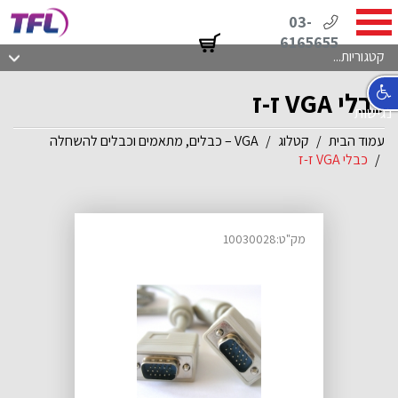
03-
6165655
קטגוריות...
כבלי VGA ז-ז
נגישות
עמוד הבית
קטלוג
VGA – כבלים, מתאמים וכבלים להשחלה
כבלי VGA ז-ז
מק"ט:10030028