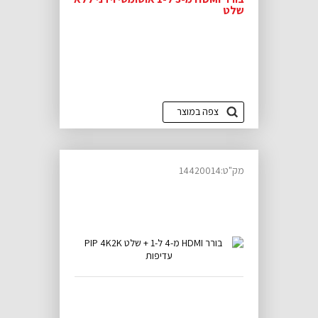
שלט
צפה במוצר
מק"ט:14420014