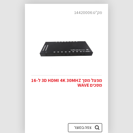
מק"ט:14420006
מפצל מסך 3D HDMI 4K 30MHZ ל-16
מסכים WAVE
צפה במוצר