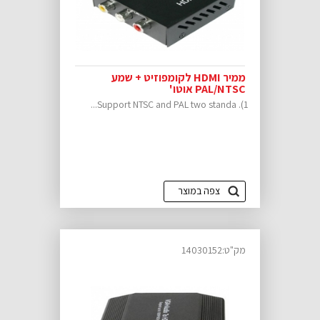
ממיר HDMI לקומפוזיט + שמע
PAL/NTSC אוטו'
1). Support NTSC and PAL two standa...
צפה במוצר
מק"ט:14030152