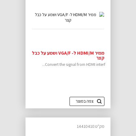
ממיר HDMI/M ל- VGA/F ושמע על כבל
קצר
Convert the signal from HDMI interf...
צפה במוצר
מק"ט:14410410