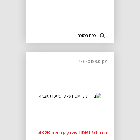
צפה במוצר
מק"ט:14030199
בורר HDMI 3:1 שלט, עדיפות 4K2K