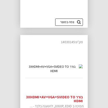
צפה במוצר
מק"ט:14030145
בורר 3XHDMI+AV+VGA+SVIDEO TO
HDMI
תמיכה ב 1080P, EDID, להטענה בלבד - ...