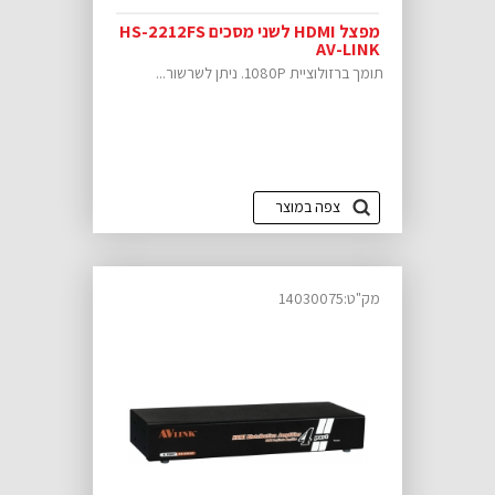
מפצל HDMI לשני מסכים HS-2212FS
AV-LINK
תומך ברזולוציית 1080P. ניתן לשרשור...
צפה במוצר
מק"ט:14030075