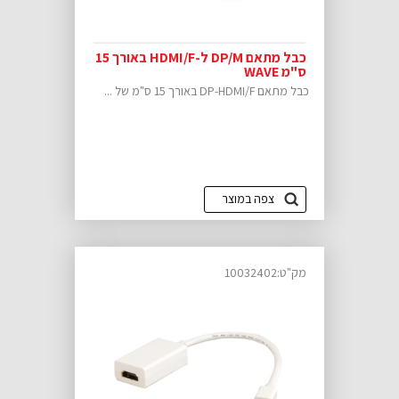
כבל מתאם DP/M ל-HDMI/F באורך 15
ס"מ WAVE
כבל מתאם DP-HDMI/F באורך 15 ס"מ של ...
צפה במוצר
מק"ט:10032402