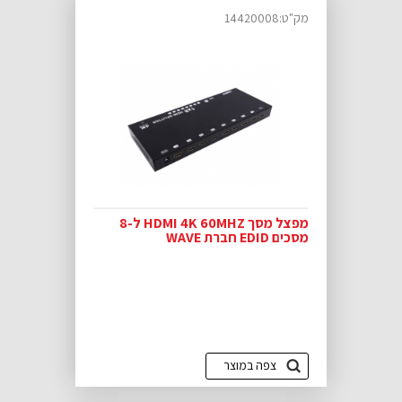
מק"ט:14420008
מפצל מסך HDMI 4K 60MHZ ל-8
מסכים EDID חברת WAVE
צפה במוצר