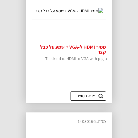
ממיר HDMI ל-VGA + שמע על כבל
קצר
This kind of HDMI to VGA with pigta...
צפה במוצר
מק"ט:14030166