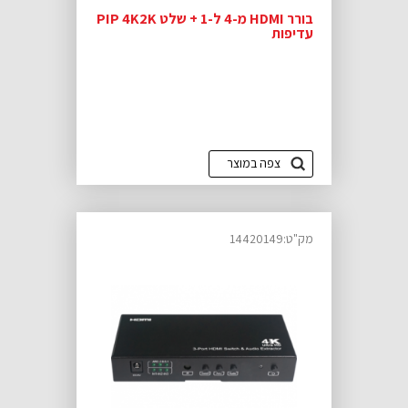
בורר HDMI מ-4 ל-1 + שלט PIP 4K2K
עדיפות
צפה במוצר
מק"ט:14420149