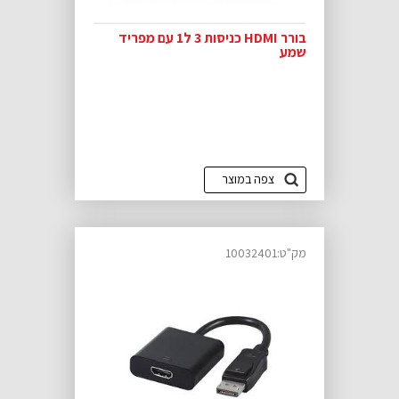
בורר HDMI כניסות 3 ל1 עם מפריד
שמע
צפה במוצר
מק"ט:10032401