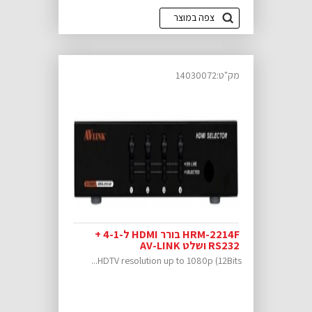
צפה במוצר
מק"ט:14030072
HRM-2214F בורר HDMI ל-4-1 +
RS232 ושלט AV-LINK
HDTV resolution up to 1080p (12Bits...