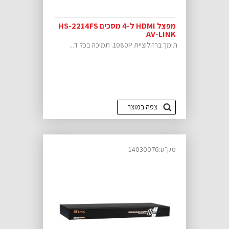
מפצל HDMI ל-4 מסכים HS-2214FS
AV-LINK
תומך ברזולוציית 1080P. תמיכה בכל ד...
צפה במוצר
מק"ט:14030076