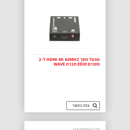
מפצל מסך HDMI 4K 60MHZ ל-2
מסכים EDID חברת WAVE
צפה במוצר
מק"ט:14420004