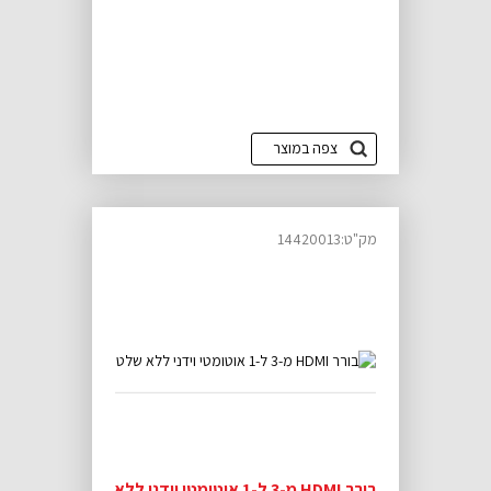
צפה במוצר
מק"ט:14420013
בורר HDMI מ-3 ל-1 אוטומטי וידני ללא