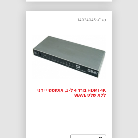
מק"ט:14024045
HDMI 4K בורר 4 ל-1, אוטומטי+ידני
ללא שלט WAVE