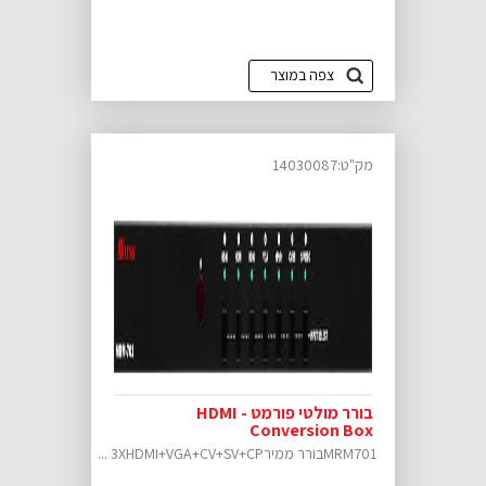
צפה במוצר
מק"ט:14030087
בורר מולטי פורמט - HDMI
Conversion Box
MRM701בורר ממיר3XHDMI+VGA+CV+SV+CP ...