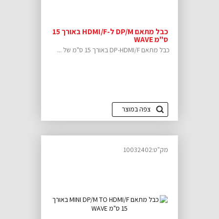
כבל מתאם DP/M ל-HDMI/F באורך 15
ס"מ WAVE
כבל מתאם DP-HDMI/F באורך 15 ס"מ של ...
צפה במוצר
מק"ט:10032402