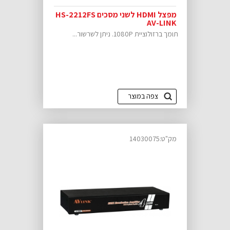
מפצל HDMI לשני מסכים HS-2212FS
AV-LINK
תומך ברזולוציית 1080P. ניתן לשרשור...
צפה במוצר
מק"ט:14030075