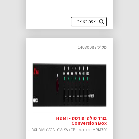
צפה במוצר
מק"ט:14030087
בורר מולטי פורמט - HDMI
Conversion Box
MRM701בורר ממיר3XHDMI+VGA+CV+SV+CP ...