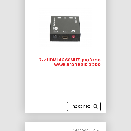
מפצל מסך HDMI 4K 60MHZ ל-2
מסכים EDID חברת WAVE
צפה במוצר
מק"ט:14420004