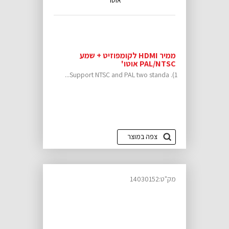
ממיר HDMI לקומפוזיט + שמע
PAL/NTSC אוטו'
1). Support NTSC and PAL two standa...
צפה במוצר
מק"ט:14030152