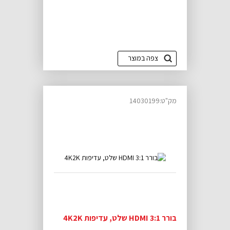
צפה במוצר
מק"ט:14030199
בורר HDMI 3:1 שלט, עדיפות 4K2K