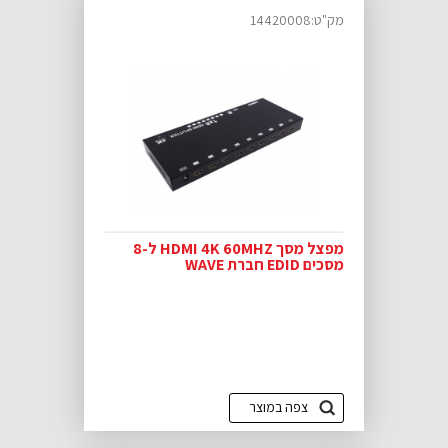
מק"ט:14420008
מפצל מסך HDMI 4K 60MHZ ל-8
מסכים EDID חברת WAVE
צפה במוצר