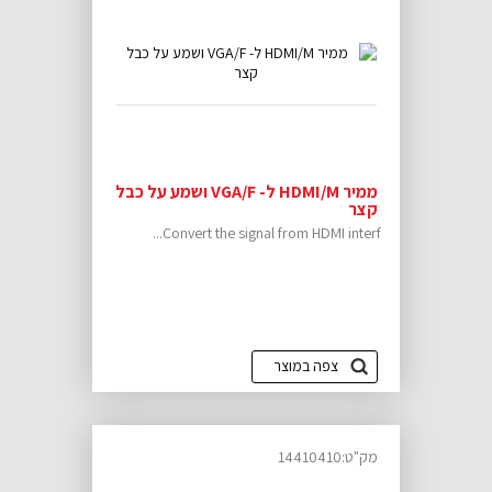
ממיר HDMI/M ל- VGA/F ושמע על כבל
קצר
Convert the signal from HDMI interf...
צפה במוצר
מק"ט:14410410