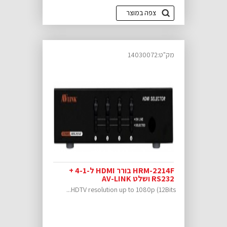
צפה במוצר
מק"ט:14030072
HRM-2214F בורר HDMI ל-4-1 +
RS232 ושלט AV-LINK
HDTV resolution up to 1080p (12Bits...