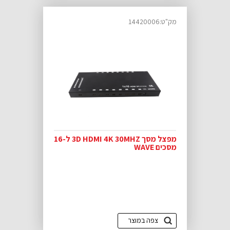
מק"ט:14420006
מפצל מסך 3D HDMI 4K 30MHZ ל-16
מסכים WAVE
צפה במוצר