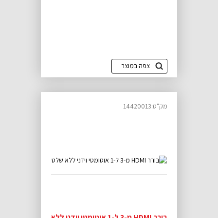
צפה במוצר
מק"ט:14420013
בורר HDMI מ-3 ל-1 אוטומטי וידני ללא