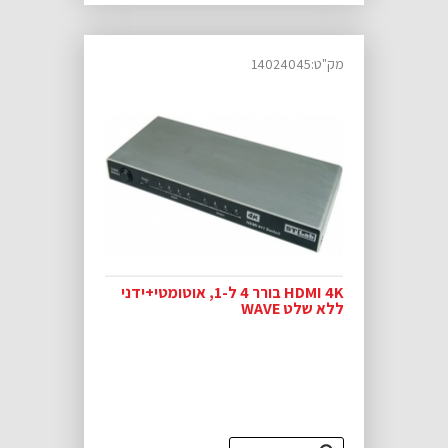
מק"ט:14024045
HDMI 4K בורר 4 ל-1, אוטומטי+ידני
ללא שלט WAVE