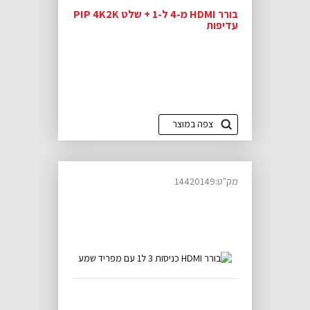
בורר HDMI מ-4 ל-1 + שלט PIP 4K2K
עדיפות
צפה במוצר
מק"ט:14420149