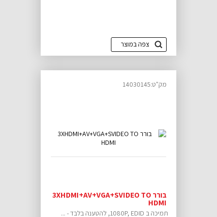
צפה במוצר
מק"ט:14030145
בורר 3XHDMI+AV+VGA+SVIDEO TO
HDMI
תמיכה ב 1080P, EDID, להטענה בלבד - ...