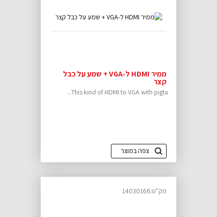
ממיר HDMI ל-VGA + שמע על כבל
קצר
This kind of HDMI to VGA with pigta...
צפה במוצר
מק"ט:14030166