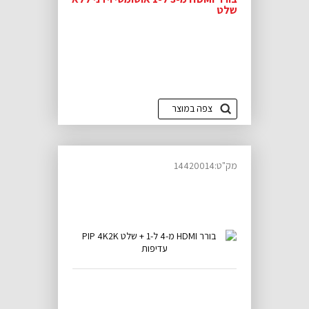
שלט
צפה במוצר
מק"ט:14420014