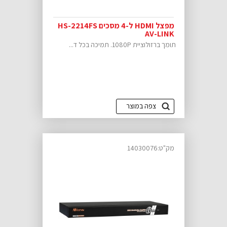
מפצל HDMI ל-4 מסכים HS-2214FS
AV-LINK
תומך ברזולוציית 1080P. תמיכה בכל ד...
צפה במוצר
מק"ט:14030076