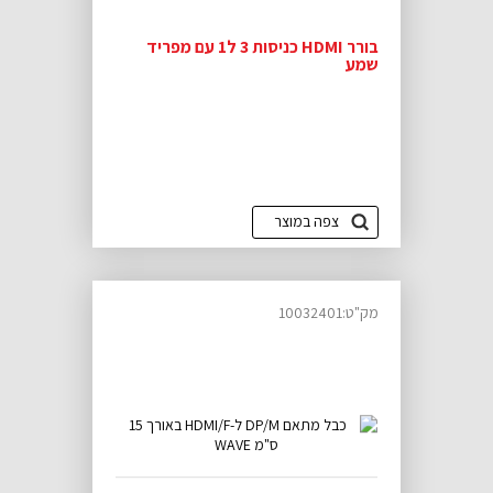
בורר HDMI כניסות 3 ל1 עם מפריד
שמע
צפה במוצר
מק"ט:10032401